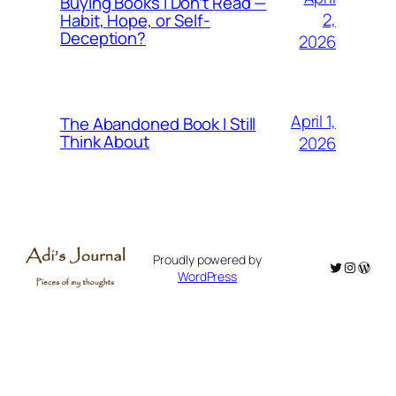
Buying Books I Don’t Read —
2,
Habit, Hope, or Self-
Deception?
2026
April 1,
The Abandoned Book I Still
Think About
2026
Proudly powered by
Twitter
Instagr
WordP
WordPress