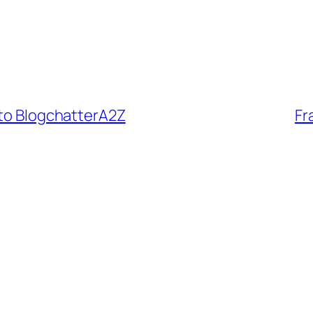
 to BlogchatterA2Z
Fr