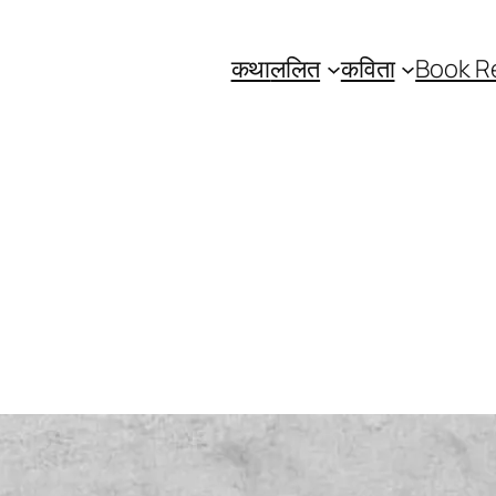
कथा
ललित
कविता
Book R