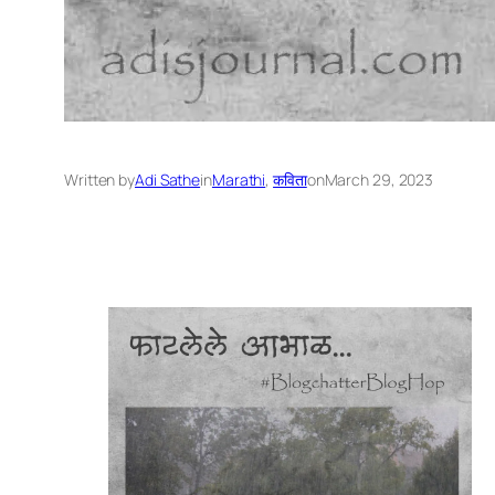
Written by
Adi Sathe
in
Marathi
, 
कविता
on
March 29, 2023