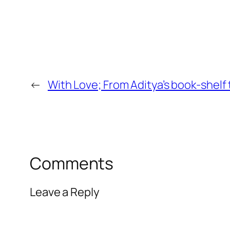
←
With Love; From Aditya’s book-shelf
Comments
Leave a Reply