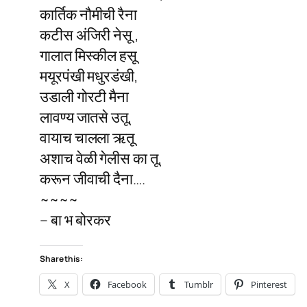
कार्तिक नौमीची रैना
कटीस अंजिरी नेसू ,
गालात मिस्कील हसू
मयूरपंखी मधुरडंखी,
उडाली गोरटी मैना
लावण्य जातसे उतू,
वायाच चालला ऋतू
अशाच वेळी गेलीस का तू,
करून जीवाची दैना….
~~~~
– बा भ बोरकर
Share this:
X
Facebook
Tumblr
Pinterest