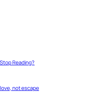
t Stop Reading?
 love, not escape