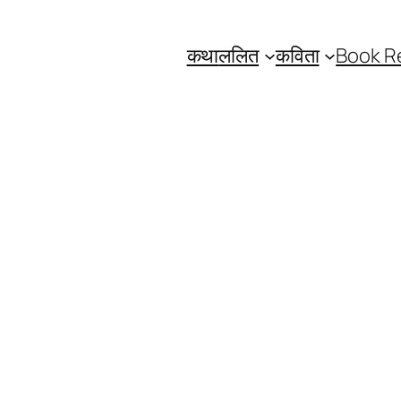
कथा
ललित
कविता
Book R