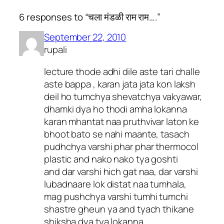
6 responses to “चला मंडळी राम राम….”
September 22, 2010
rupali
lecture thode adhi dile aste tari challe
aste bappa , karan jata jata kon laksh
deil ho tumchya shevatchya vakyawar,
dhamki dya ho thodi amha lokanna
karan mhantat naa pruthvivar laton ke
bhoot bato se nahi maante, tasach
pudhchya varshi phar phar thermocol
plastic and nako nako tya goshti
and dar varshi hich gat naa, dar varshi
lubadnaare lok distat naa tumhala,
mag pushchya varshi tumhi tumchi
shastre gheun ya and tyach thikane
shiksha dya tya lokanna…