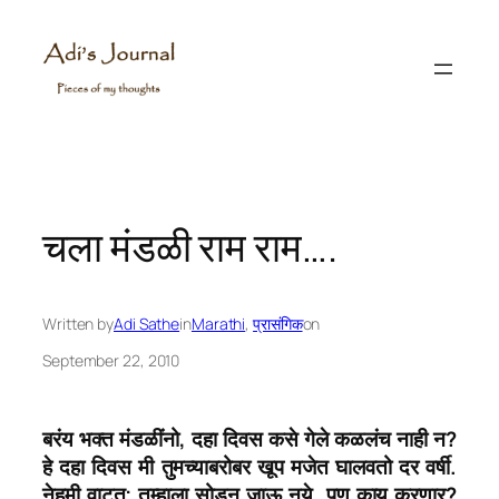
Skip
to
content
चला मंडळी राम राम….
Written by
Adi Sathe
in
Marathi
, 
प्रासंगिक
on
September 22, 2010
बरंय भक्त मंडळींनो, दहा दिवस कसे गेले कळलंच नाही न?
हे दहा दिवस मी तुमच्याबरोबर खूप मजेत घालवतो दर वर्षी.
नेहमी वाटत; तुम्हाला सोडून जाऊ नये. पण काय करणार?