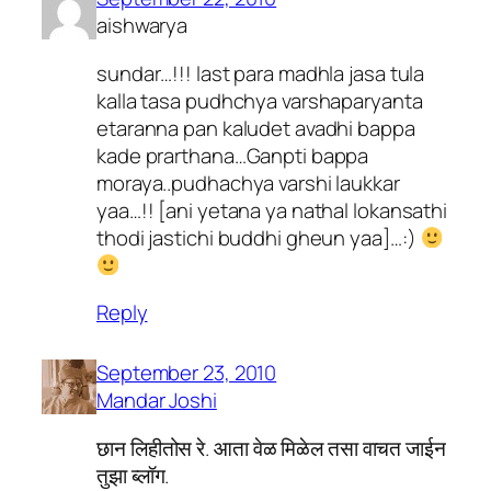
aishwarya
sundar…!!! last para madhla jasa tula
kalla tasa pudhchya varshaparyanta
etaranna pan kaludet avadhi bappa
kade prarthana…Ganpti bappa
moraya..pudhachya varshi laukkar
yaa…!! [ani yetana ya nathal lokansathi
thodi jastichi buddhi gheun yaa]…:)
Reply
September 23, 2010
Mandar Joshi
छान लिहीतोस रे. आता वेळ मिळेल तसा वाचत जाईन
तुझा ब्लॉग.