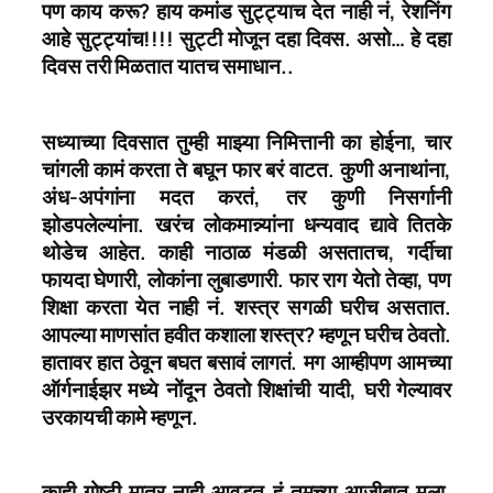
पण काय करू? हाय कमांड सुट्ट्याच देत नाही नं, रेशनिंग
आहे सुट्ट्यांच!!!! सुट्टी मोजून दहा दिवस. असो… हे दहा
दिवस तरी मिळतात यातच समाधान..
सध्याच्या दिवसात तुम्ही माझ्या निमित्तानी का होईना, चार
चांगली कामं करता ते बघून फार बरं वाटत. कुणी अनाथांना,
अंध-अपंगांना मदत करतं, तर कुणी निसर्गानी
झोडपलेल्यांना. खरंच लोकमान्न्यांना धन्यवाद द्यावे तितके
थोडेच आहेत. काही नाठाळ मंडळी असतातच, गर्दीचा
फायदा घेणारी, लोकांना लुबाडणारी. फार राग येतो तेव्हा, पण
शिक्षा करता येत नाही नं. शस्त्र सगळी घरीच असतात.
आपल्या माणसांत हवीत कशाला शस्त्र? म्हणून घरीच ठेवतो.
हातावर हात ठेवून बघत बसावं लागतं. मग आम्हीपण आमच्या
ऑर्गनाईझर मध्ये नोंदून ठेवतो शिक्षांची यादी, घरी गेल्यावर
उरकायची कामे म्हणून.
काही गोष्टी मात्र नाही आवडत हं तुमच्या आजीबात मला.