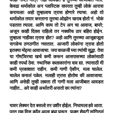
केवढा थर्माकोल अन प्लास्टिक वापरता तुम्ही लोकं आरास
करायला! अहो तुम्हालाच त्रास होणारे त्याचा. अहो तो
थर्माकोल तयार करताना तुमचा ओझोन खराब होतो नं. भोकं
पडतात त्याला. आणि काय तो टेप अन चा आवाज, बापरे;
अजून काही दिवस राहिलो तर नक्कीच ठार बहिरा होईन.
तुम्हाला नाहीका त्रास होत? अहो आणि तुमच्या आजूबाजूला
सगळेच ठणठणीत नसतात. आजारी लोकांना त्रास होतो
इतक्या मोठ्या आवाजाचा. जरा काळजी घ्या त्यांची सुद्धा. तेवा
या गोष्टींवरचा खर्च कमी करून आसपासच्या लोकांसाठी
काही स्पर्धा ठेवा. स्थानिक कलाकारांना वाव द्या. त्यासाठी मी
कमी प्रकाशात राहीन. कमी गाणी ऐकीन, मला चालेल.
चालेल कसलं पळेल. मलाही त्रास होतोच की आवाजाचा.
आणि असेही तुम्ही लावता ती गाणी मला आजीबात आवडत
नाहीत… अरे काही अर्थातरी असतो का त्यांना?
यावर लेक्चर देत बसलो तर उशीर होईल. निघायला हवे आता.
परत एक मिस कॉल आला बघा घरून. फक्त शेवटी सांगितलं