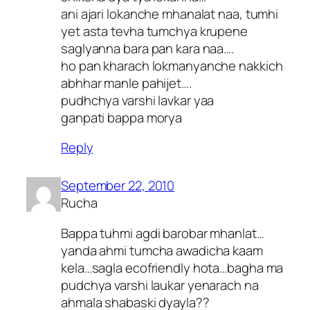
ani ajari lokanche mhanalat naa, tumhi
yet asta tevha tumchya krupene
saglyanna bara pan kara naa….
ho pan kharach lokmanyanche nakkich
abhhar manle pahijet….
pudhchya varshi lavkar yaa
ganpati bappa morya
Reply
September 22, 2010
Rucha
Bappa tuhmi agdi barobar mhanlat…
yanda ahmi tumcha awadicha kaam
kela…sagla ecofriendly hota…bagha ma
pudchya varshi laukar yenarach na
ahmala shabaski dyayla??