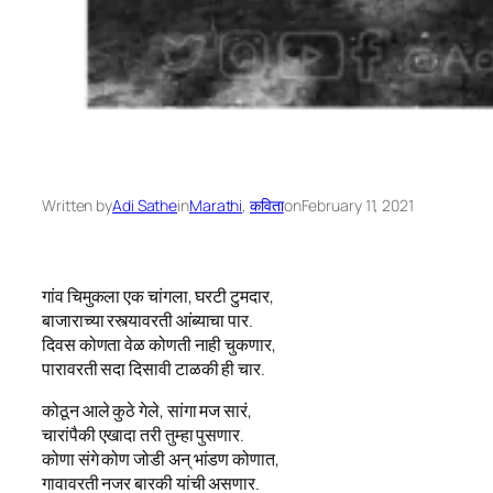
Written by
Adi Sathe
in
Marathi
, 
कविता
on
February 11, 2021
गांव चिमुकला एक चांगला, घरटी टुमदार,
बाजाराच्या रस्त्यावरती आंब्याचा पार.
दिवस कोणता वेळ कोणती नाही चुकणार,
पारावरती सदा दिसावी टाळकी ही चार.
कोठून आले कुठे गेले, सांगा मज सारं,
चारांपैकी एखादा तरी तुम्हा पुसणार.
कोणा संगे कोण जोडी अन् भांडण कोणात,
गावावरती नजर बारकी यांची असणार.