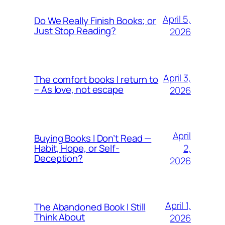
April 5,
Do We Really Finish Books; or
Just Stop Reading?
2026
April 3,
The comfort books I return to
– As love, not escape
2026
April
Buying Books I Don’t Read —
2,
Habit, Hope, or Self-
Deception?
2026
April 1,
The Abandoned Book I Still
Think About
2026