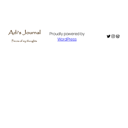
Proudly powered by
Twitter
Instagr
WordP
WordPress