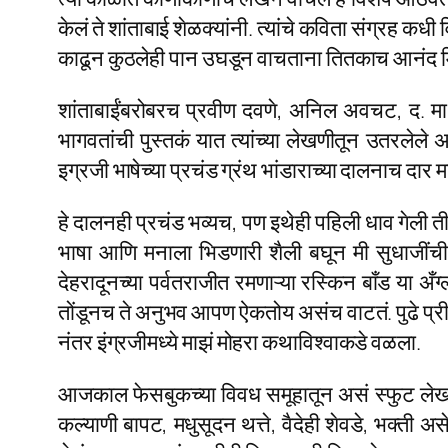
केलं ते शांताबाई शेळक्यांनी. त्यांचे कविता संग्रह
काढून कुठलेही पान उघडून वाचताना तितकाच आनंद 
शांताबाईंबरोबरच प्रवीण दवणे, अनिल अवचट, द. मा. मि
भागवतांची पुस्तकं यात त्यांच्या लेखणीतून उतरलेले
इग्रजी भाषेच्या प्रचंड ग्रंथ भांडाराच्या दालनाच दार
हे दालनही प्रचंड भव्यच, पण इथेही पहिली धाव गेली ती
भाषा आणि मनाला भिडणारी शैली बघून मी सुधाजींची 
देहरादूनच्या पर्वतराजीत रमणाऱ्या रस्किन बाँड या अँ
तोंडूनच ते अनुभव आपण ऐकतोय असंच वाटतं. पुढे प्रीत
नंतर इंग्रजीमध्ये माझं मोहरा कथाविश्वाकडे वळला.
आजकाल फेसबुकच्या विवध समूहातून असं स्फुट लेख
कल्याणी बापट, मधुसूदन थत्ते, वैदेही शेवडे, भक्त