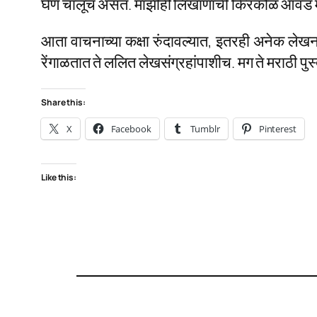
घेणं चालूच असतं. माझीही लिखाणाची किरकोळ आवड मी
आता वाचनाच्या कक्षा रुंदावल्यात, इतरही अनेक ले
रेंगाळतात ते ललित लेखसंग्रहांपाशीच. मग ते मराठी पुस
Share this:
X
Facebook
Tumblr
Pinterest
Like this: