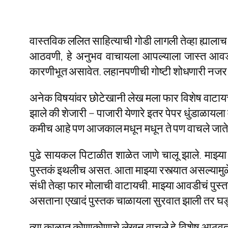
वास्तविक ललित साहित्याची गोडी लागली तेव्हा ह्याल
आठवणी, हे अनुभव वाचायला आपल्याला जास्त आवडतंय’ 
कारणीभूत असावेत. लहानपणीची गोष्टी शोधणारी नजर 
अनेक विषयांवर छोटेखानी लेख मला फार विशेष वाटायचे.
झाले की शेजारी – पाजारी येणारे इतर पेपर धुंडाळायला
कमीच आहे पण आजकाल मधून मधून ते पण वाचले जाते.) 
पुढे सायकल पिटाळीत शाळेत जाणे चालू झाले. माझ्य
पुस्तकं इथलीच असत.
आता माझ्या रस्त्यात असल्यामुळ
संधी तेव्हा फार मोलाची वाटायची. माझ्या आवडीचं पुस
असताना एखादं पुस्तक चाळायला सुरवात झाली तर घड
त्या काळात कोणाकोणाचे लेखन वाचले हे विशेष आठवत न