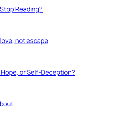
t Stop Reading?
 love, not escape
, Hope, or Self-Deception?
About