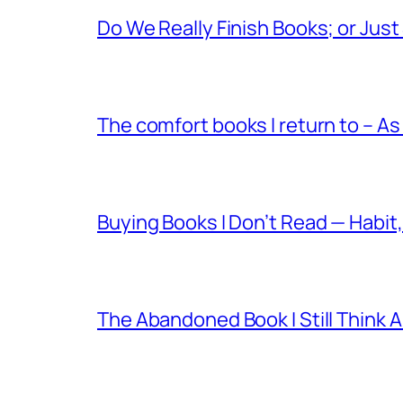
Do We Really Finish Books; or Jus
The comfort books I return to – As
Buying Books I Don’t Read — Habit
The Abandoned Book I Still Think 