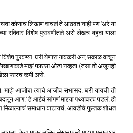
ंग अथवा कोणाच लिखाण वाचलं ते आठवत नाही पण ‘अरे या
च्या रविवार विशेष पुरावणीतले असे लेखच बहुदा याला
र विशेष पुरवण्या. घरी येणारा गावकरी अन् सकाळ वाचून
च्या लिखाणाकडे माझं फारसा ओढा नव्हता (तसा तो अजूनही
 डोळा फारच कमी असे.
यचे. माझे आजोबा त्याचे आजीव सभासद. घरी यायची ती
ं बदलून आण.’ हे आईचं सांगणं माझ्या पथ्यावरच पडलं. ही
गुहा मिळाल्याचं समाधान वाटायचं. आवडीचे पुस्तक शोधत
ागला. तेव्हा मात्र ललित लेखनामध्ये माझ्या मनात घर