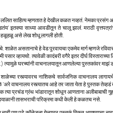
ाच ललित साहित्य म्हणतात हे देखील कळत नव्हतं. नेमका प्रस
इतक्या साध्या आवडीतून ते चालू झालं. मराठी वृत्तपत्रां
हळूहळू असे लेख शोधू लागली होती.
 शाळेत असतानाचे हे वेड पुरवायचा एकमेव मार्ग म्हणजे रविवा
 मी पसार व्हायचो. त्यावेळी कादंबरी वगैरे इतर दीर्घ विस्तारा
त्यामुळे घरच्यांनी वाचनालयातून आणलेल्या पुस्तकांवर माझं
ा शाळेच्या रस्त्यावरच नाशिकचे सार्वजनिक वाचनालय लागा
े ‘अरे वाचनालय रस्त्यातच आहे तर जाता येता हे पुस्तक तेव्हड
्तक त्या प्रचंड ग्रंथ भांडारातून शोधून आणताना अलीबाबाची 
्याळानी तासभराची परिक्रमा कधी केली हे कळतच नसे.
ाही पण पुढे कॉलेजला गेल्यावर पुस्तकं विकत आणण्याचा नाद ल