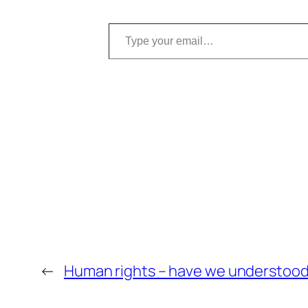
Type your email…
←
Human rights – have we understood 