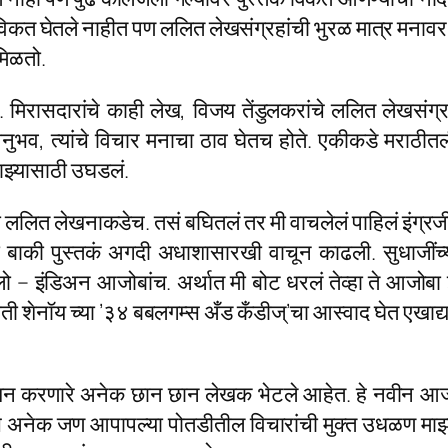
 कधी विकत घेतले नाहीत पण ललित लेखसंग्रहांची भुरळ मात्र मना
मिळतो.
रासदारांचे काही लेख, विजय तेंडुलकरांचे ललित लेखसंग्रह, ड
 अनुभव, त्यांचे विचार मनाचा ठाव घेतच होते. एकीकडे मराठीत
 माझ्यासाठी उघडलं.
 ललित लेखनाकडेच. तसं बघितलं तर मी वाचलेलं पाहिलं इंग्रजी प
बाकी पुस्तकं अगदी अधाशासारखी वाचून काढली. सुधाजींच्या
ग्लो – इंडिअन आजोबांच. अर्थात मी बोट धरलं तेव्हा ते आजोबा झ
ी शेनॉय च्या ’३४ बबलगम्स अँड कँडीज्’चा आस्वाद घेत एखाद्या
न करणारे अनेक छान छान लेखक भेटले आहेत. हे नवीन आजकाल
ी असे अनेक जण आपापल्या पोतडीतील विचारांची मुक्त उधळण म