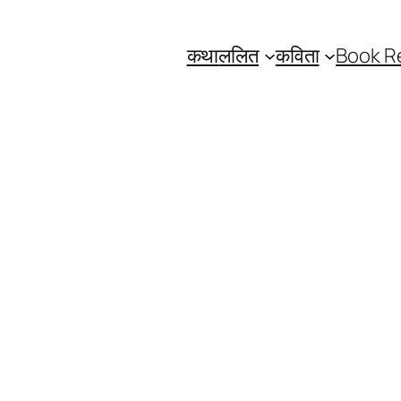
कथा
ललित
कविता
Book R